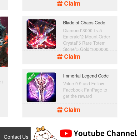
Claim
Blade of Chaos Code
Diamond*3000 Lv.5
Emerald*2 Mount·Order
Crystal*5 Rare Totem
Stone*5 Gold*1000000
Claim
Immortal Legend Code
n!
Value 9.9 usd Follow
Facebook FanPage to
get the reward
Claim
Contact Us
Privacy Policy
Terms of Service