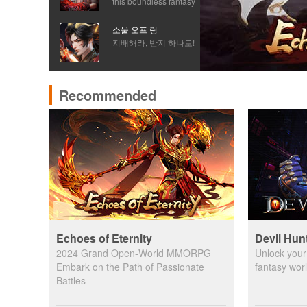
this boundless fantasy
world
소울 오프 링
지배해라, 반지 하나로!
Recommended
Echoes of Eternity
Devil Hun
2024 Grand Open-World MMORPG
Unlock your 
Embark on the Path of Passionate
fantasy wor
Battles