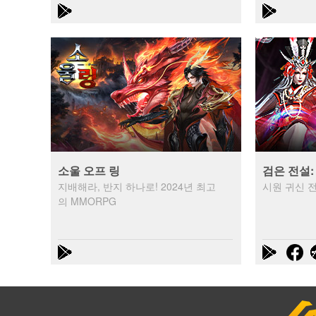
소울 오프 링
검은 전설:
지배해라, 반지 하나로! 2024년 최고
시원 귀신 전
의 MMORPG