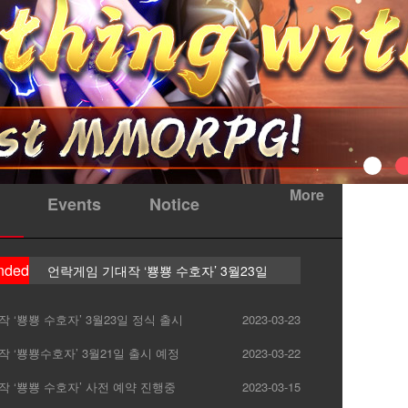
More
Events
Notice
nded
언락게임 기대작 ‘뿅뿅 수호자’ 3월23일
정식 출시
 ‘뿅뿅 수호자’ 3월23일 정식 출시
2023-03-23
 ‘뿅뿅수호자’ 3월21일 출시 예정
2023-03-22
 ‘뿅뿅 수호자’ 사전 예약 진행중
2023-03-15