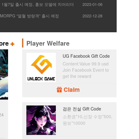
 1월7일 출시 예정, 홍보 모델에 치어리더
2023-01-06
MORPG “열혈 방랑객” 출시 예정
2022-12-28
ore
Player Welfare
UG Facebook Gift Code
Content:Value 99.9 usd
Join Facebook Event to
get the reward
Claim
검은 전설 Gift Code
24
소환권*10,신장 수정*500,
원보*10000