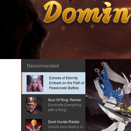
Recommended
Echoes of Eternity
Embark on the Path of
Passionate Battles
Soul Of Ring: Revive
Dominate Everything
with a Ring!
Devil Hunter:Raider
Unlock your destiny in