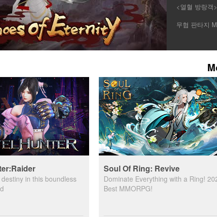
<열혈 방랑객>
안지현을 발탁
무협 판타지 M
M
ter:Raider
Soul Of Ring: Revive
destiny in this boundless
Dominate Everything with a Ring! 20
ld
Best MMORPG!