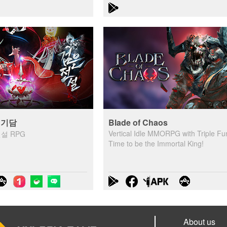
 기담
Blade of Chaos
Vertical Idle MMORPG with Triple Fu
설 RPG
Time to be the Immortal King!
About us