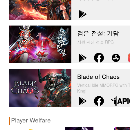
검은 전설: 기담
시원 귀신 전설 RPG
Blade of Chaos
Vertical Idle MMORPG with T
King!
Player Welfare