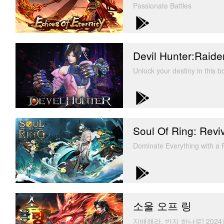
Passionate Battles
Devil Hunter:Raide
Unlock your destiny in this 
Soul Of Ring: Revi
Dominate Everything with 
소울 오프 링
지배해라, 반지 하나로! 202