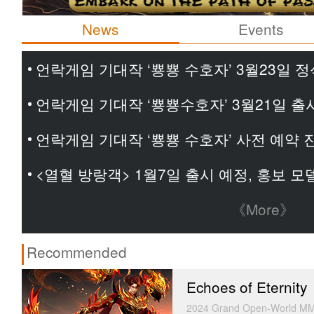
News
Events
언락게임 기대작 ‘뿅뿅 수호자’ 3월23일 정
언락게임 기대작 ‘뿅뿅수호자’ 3월21일 출
언락게임 기대작 ‘뿅뿅 수호자’ 사전 예약 
<열혈 방랑객> 1월7일 출시 예정, 홍보 
《More》
Recommended
Echoes of Eternity
2024 Grand Open-World MM