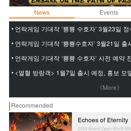
News
Events
언락게임 기대작 ‘뿅뿅 수호자’ 3월23일 정
언락게임 기대작 ‘뿅뿅수호자’ 3월21일 출
언락게임 기대작 ‘뿅뿅 수호자’ 사전 예약 
<열혈 방랑객> 1월7일 출시 예정, 홍보 
《More》
Recommended
Echoes of Eternity
2024 Grand Open-World MM