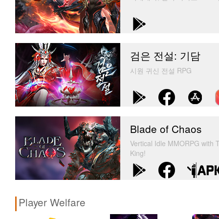
검은 전설: 기담
시원 귀신 전설 RPG
Blade of Chaos
Vertical Idle MMORPG with T
King!
Player Welfare