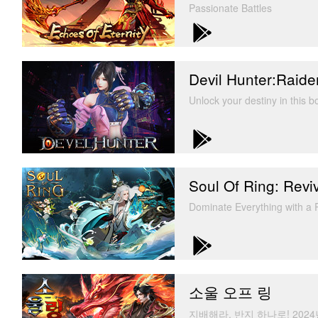
Passionate Battles
Devil Hunter:Raide
Unlock your destiny in this 
Soul Of Ring: Revi
Dominate Everything with 
소울 오프 링
지배해라, 반지 하나로! 202