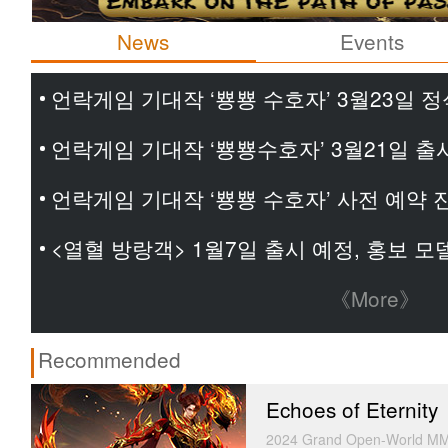
News
Events
언락게임 기대작 ‘뿅뿅 수호자’ 3월23일 정
언락게임 기대작 ‘뿅뿅수호자’ 3월21일 출
언락게임 기대작 ‘뿅뿅 수호자’ 사전 예약 
<열혈 방랑객> 1월7일 출시 예정, 홍보 
《More》
Recommended
Echoes of Eternity
2024 Grand Open-World MM