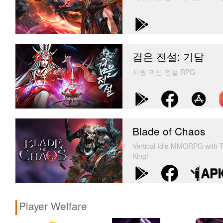
검은 전설: 기담
시원 귀신 전설 RPG
Blade of Chaos
Vertical Idle MMORPG with T
King!
Player Welfare