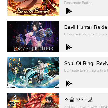
Passionate Battles
Devil Hunter:Raide
Unlock your destiny in this 
Soul Of Ring: Revi
Dominate Everything with 
소울 오프 링
지배해라, 반지 하나로! 202