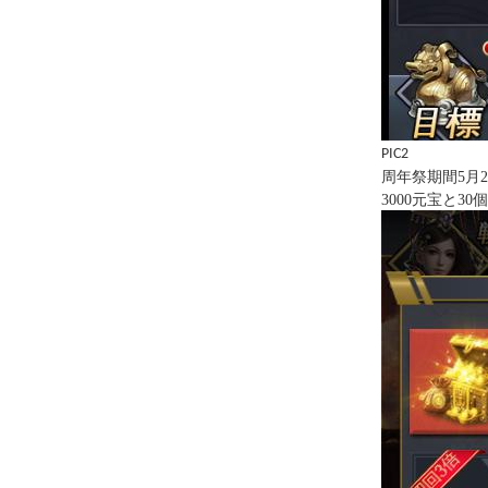
PIC2
周年祭期間
5月
3000元宝と