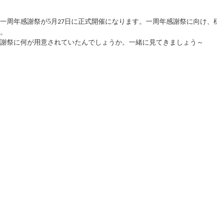
一周年感謝祭が
5
月
日に正式開催になります。一周年感謝祭に向け、
27
。
謝祭に何が用意されていたんでしょうか。一緒に見てきましょう～