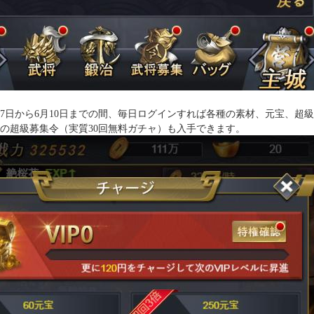
27日から6月10日までの間、毎日ログインすれば各種の素材、元宝、
30個の超級募集令（実質30回無料ガチャ）も入手できます。